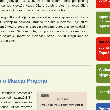
sma grbavog kita. U ovom crtiću pratimo sina posljednjeg
Od poned
ndarnog Pjevača kitova čija je čarobna pjesma nekoć štitila
ne, a koji mora mora pronaći svoj vlastiti glas.
Zaprima
n gubitka roditelja, sumnja u sebe i svoje sposobnosti. Kada
Pismena 
z ledenjaka oslobodi strašno morsko čudovište koje prijeti
tajnis
lom životu u oceanu, započinje opasno putovanje do najdubljih
elova mora. Na tom putu, uz pomoć neobičnih saveznika i
h prijatelja, morat će prevladati strah i otkriti snagu koja se
va u njemu.
Natječa
Javna
Zapošl
Vaučer
njegov
u u Muzeju Prigorja
Izdanj
 iz Prigorja predstavlja
oga od najznačajnijih
cjeline i reprodukcije
renog učilišta Vrbovec
Progra