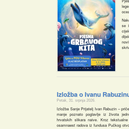
Pje
lege
ocea
Nako
se i
cije
dij
novi
skri
Izložba o Ivanu Rabuzin
Petak, 31. srpnja 2026.
Izložba Sanje Prijatelj Ivan Rabuzin – priče
manje poznato poglavlje iz života jedn
hrvatskih slikara naive. Kroz tekstualne 
osamnaest radova iz fundusa Pučkog otvo