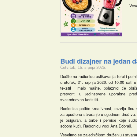
Vese
Budi dizajner na jedan d
Četvrtak, 16. srpnja 2026.
Dođite na radionicu oslikavanja torbi i pern
u utorak, 21. srpnja 2026. od 10:00 sati u
tekstil i malo mašte, polaznici će obi
pretvoriti u jedinstvene uporabne pr
svakodnevno koristiti.
Radionica potiče kreativnost, razvija finu 
za opušteno stvaranje u ugodnom društvu. 
je osiguran, a torbe i pernice koje sudio
sobom kući. Radionicu vodi Ana Dobraš.
Veselimo se zajedničkom druženju i stvara