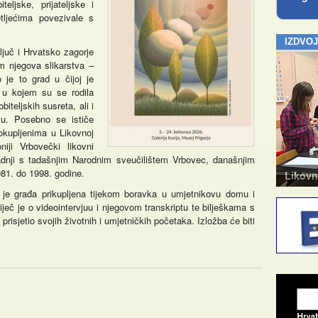
teljske, prijateljske i
ljećima povezivale s
IZDVO
juč i Hrvatsko zagorje
em njegova slikarstva –
 je to grad u čijoj je
 u kojem su se rodila
biteljskih susreta, ali i
tu. Posebno se ističe
okupljenima u Likovnoj
iji Vrbovečki likovni
radnji s tadašnjim Narodnim sveučilištem Vrbovec, današnjim
81. do 1998. godine.
Kazalište za odrasle
Likovn
 je građa prikupljena tijekom boravka u umjetnikovu domu i
iječ je o videointervjuu i njegovom transkriptu te bilješkama s
isjetio svojih životnih i umjetničkih početaka. Izložba će biti