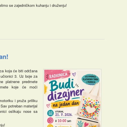
limo se zajedničkom kuhanju i druženju!
an!
ica koja će biti održana
 učionici 3. Uz boje za
čne platnene predmete
edmete koje će moći
motoriku i pruža priliku
Sav potreban materijal
nici oslika­ju nose sa
nju!