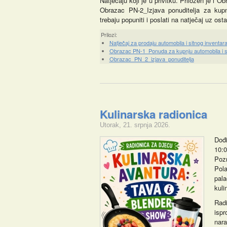
Natječaju koji je u privitku. Priložen je i
Obrazac PN-2_Izjava ponuditelja za kupnj
trebaju popuniti i poslati na natječaj uz os
Prilozi:
Natječaj za prodaju automobila i sitnog inventar
Obrazac PN-1_Ponuda za kupnju automobila i si
Obrazac_PN_2_izjava_ponuditelja
Kulinarska radionica
Utorak, 21. srpnja 2026.
Dođi
10:0
Poz
Pola
pal
kuli
Radi
ispr
nara