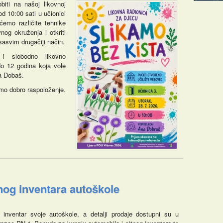
biti na našoj likovnoj
od 10:00 sati u učionici
emo različite tehnike
og okruženja i otkriti
sasvim drugačiji način.
 i slobodno likovno
do 12 godina koja vole
na Dobaš.
amo dobro raspoloženje.
nog inventara autoškole
inventar svoje autoškole, a detalji prodaje dostupni su u