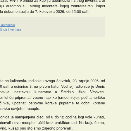
 Obrazac PN-1_Ponuda za kupnju automobila i sitnog inventara te
u automobila i sitnog inventara kojeg zainteresirani kupci
talu dokumentaciju do 7. kolovoza 2026. do 12:00 sati.
a autoškole
tnog inventara
te na kulinarsku radionicu ovoga četvrtak, 23. srpnja 2026. od
0 sati u učionicu 3. na prvom katu. Voditelj radionice je Denis
novija, nastavnik kuharstva u Srednjoj školi Vrbovec.
znici će pripremati voćne napitke (smoothieje), peći američke
ačinke, upoznati osnovne korake pripreme te dobiti korisne
narske savjete i recepte.
onica je namijenjena djeci od 8 do 12 godina koji vole kuhati,
obavati nove recepte i učiti kroz praktičan rad. Na kraju ćemo,
vno, kušati ono što smo zajedno pripremili.